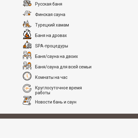
Русская баня
Финская сауна
Турецкий хамам
Баня на дровах
SPA-процедуры
Баня/сауна на двоих
Баня/сауна для всей семьи
Комнаты на час
Круглосуточное время
работы
Новости бань и саун
# 2
SAN SPA (Сан СПА)
Цена
Парная
Рядом +30 км
Услуги