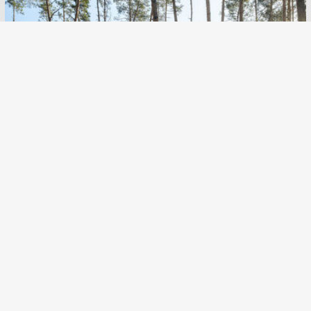
# 2
SAN SPA (Сан СПА)
250 грн/час, минимум 2 часа
Улица:
ул. Богдана Гаврилишина
12/16, вход со двора
Парные:
Финская сауна,
Инфракрасная сауна, Криосауна,
Турецкая баня
Залы
0
Акции
0
новости
0
отзывы
0
0
ПОДРОБНЕЕ
»
Залы:
Баня Стокгольм
До 6 человек
Баня Копенгаген