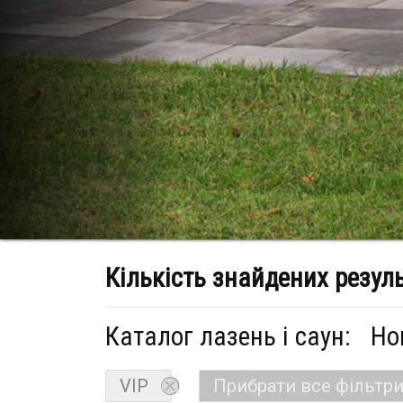
Кількість знайдених резул
Каталог лазень і саун:
Но
VIP
Прибрати все фільтр