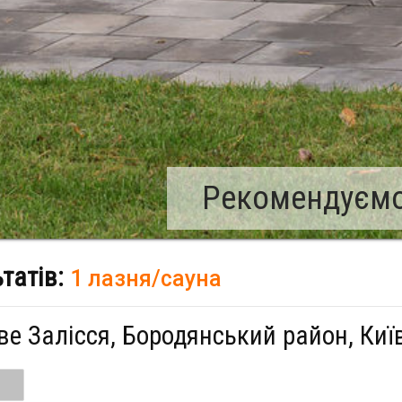
Рекомендуємо:
ьтатів:
1 лазня/сауна
ве Залісся, Бородянський район, Киї
и