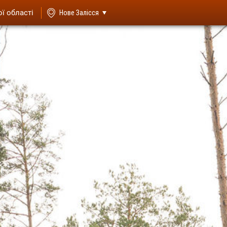
ої області
Нове Залісся