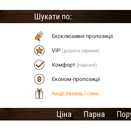
Шукати по:
Eксклюзивні пропозиції
VIP
(дороге паріння)
Комфорт
(паріння)
Економ-пропозиції
Акції лазень і саун
Ціна
Парна
Пор