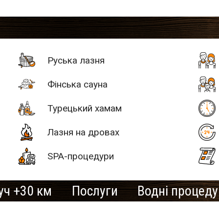
Руська лазня
Фінська сауна
Турецький хамам
Лазня на дровах
SPA-процедури
уч +30 км
Послуги
Водні процед
# 2