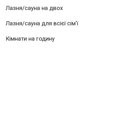
Лазня/сауна на двох
Лазня/сауна для всієї сім'ї
Кімнати на годину
Працюємо цілодобово
Новини лазнь та саун
ури
Місткість
Тип