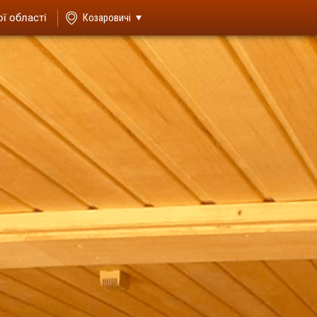
ої області
Козаровичі