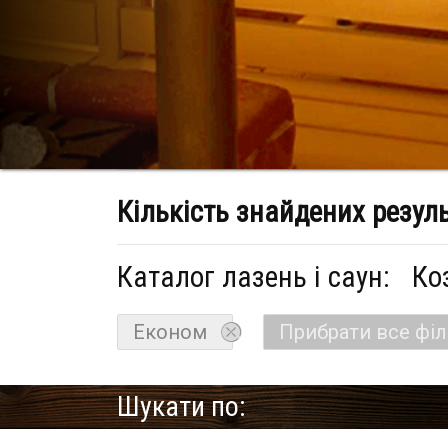
Кількість знайдених резул
Каталог лазень і саун:
Ко
Економ
Прибрати все фі
Шукати по: