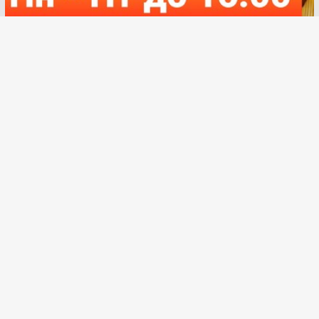
SAN SPA (Сан СПА)
250 грн/час, минимум 2 часа
Улица:
ул. Богдана Гаврилишина
12/16, вход со двора
Парные:
Финская сауна,
Инфракрасная сауна, Криосауна,
Турецкая баня
Залы
0
Акции
0
новости
0
отзывы
0
0
ПОДРОБНЕЕ
»
Лазні:
Зал 5 "Скандинавія"
До 6 чоловіків