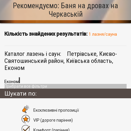
Рекомендуємо: Баня на дровах на
Черкаській
Кількість знайдених результатів:
1 лазня/сауна
Каталог лазень і саун:
Петрівське, Києво-
Святошинський район, Київська область,
Економ
Економ
Прибрати все фільтри
Шукати по:
Eксклюзивні пропозиції
VIP
(дороге паріння)
Комфорт
(паріння)