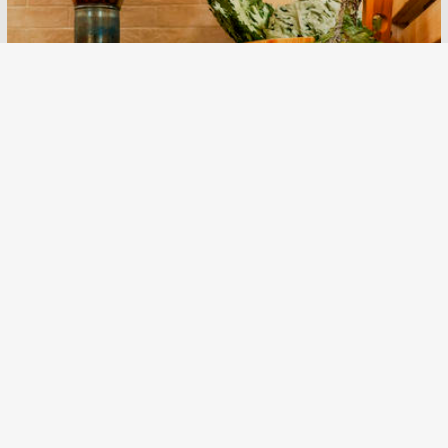
# 2
SAN SPA (Сан СПА)
250 грн/час, минимум 2 часа
Улица:
ул. Богдана Гаврилишина
12/16, вход со двора
Парные:
Финская сауна,
Инфракрасная сауна, Криосауна,
Турецкая баня
Залы
0
Акции
0
новости
0
отзывы
0
0
ПОДРОБНЕЕ
»
Лазні:
Японська лазня офуро
До 2 чоловіків