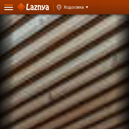
ВХІД
Ходосівка