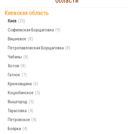
области
Населённых пунктов по поисковому запросу
Киевская область
не найдено. Попробуйте ввести другой город
Киев
(35)
Софиевская Борщаговка
(9)
Вишневое
(8)
Петропавловская Борщаговка
(8)
Чабаны
(8)
Хотов
(8)
Гатное
(7)
Крюковщина
(6)
Коцюбинское
(5)
Вышгород
(5)
Тарасовка
(4)
Петровское
(4)
Боярка
(4)