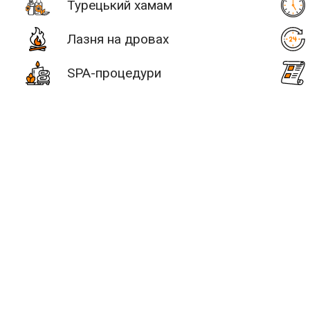
Турецький хамам
Лазня на дровах
SPA-процедури
# 2
уч +30 км
Послуги
Водні процед
SAN SPA
(Сан СПА)
ьтатів:
0 лазнь/саун
250 грн/
час, минимум
2 часа
Улица:
ул.
Богдана
Гаврилишина
ші немає лазнь і саун.
12/16, вход со
двора
це для відпочинку?
Бажає
Парные: