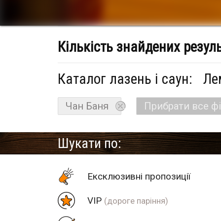
Кількість знайдених резул
Каталог лазень і саун:
Ле
Чан Баня
Прибрати все ф
Шукати по:
Eксклюзивні пропозиції
VIP
(дороге паріння)