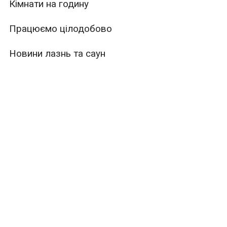
Кімнати на годину
Працюємо цілодобово
Новини лазнь та саун
ури
Місткість
Тип
те рекламувати