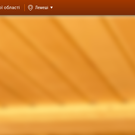
ої області
Лемеші