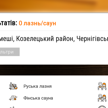
ьтатів:
0 лазнь/саун
меші, Козелецький район, Чернігівсь
ільтри
Руська лазня
Фінська сауна