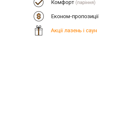
Комфорт
(паріння)
Економ-пропозиції
Акції лазень і саун
Ціна
Парна
Пор
Кількість знайдених резул
В населеному пункті Леме
Шукаєте міс