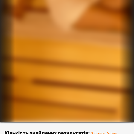
Кількість знайдених результатів:
0 лазнь/саун