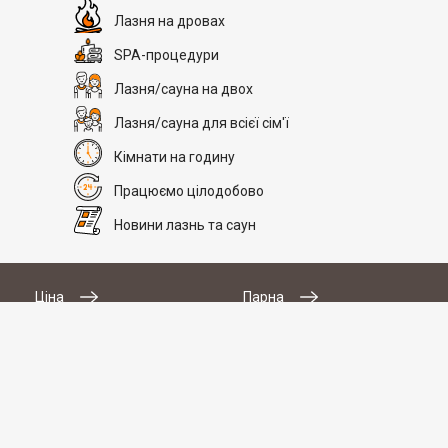
Лазня на дровах
SPA-процедури
Лазня/сауна на двох
Лазня/сауна для всієї сім'ї
Кімнати на годину
Працюємо цілодобово
Новини лазнь та саун
# 2
Ціна
Парна
SAN SPA (Сан СПА)
Поруч +30 км
Послуги
Водні процедури
Місткість
250 грн/час, минимум 2 часа
Тип
Улица:
ул. Богдана Гаврилишина
12/16, вход со двора