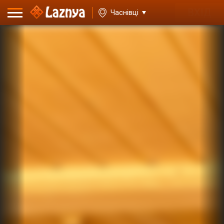
ВХІД
Часнівці