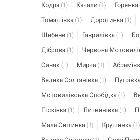
Кодра
(1)
Качали
(1)
Горенка
Томашівка
(1)
Дорогинка
(1)
Шибене
(1)
Гаврилівка
(1)
Бо
Діброва
(1)
Червона Мотовилі
Синяк
(1)
Мирча
(1)
Абрамів
Велика Солтанівка
(1)
Путрівк
Мотовилівська Слобідка
(1)
Ве
Пісківка
(1)
Литвинівка
(1)
П
Мала Снітинка
(1)
Крушинка
(1)