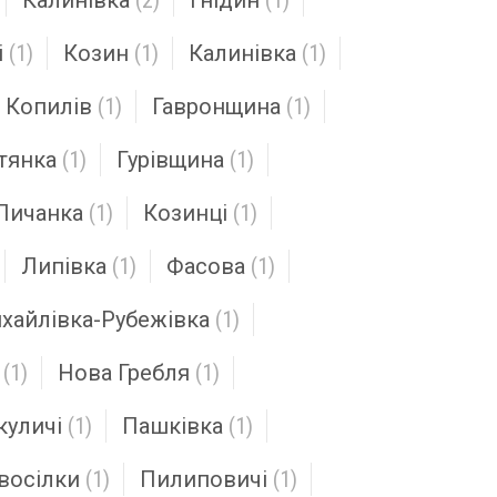
Калинівка
(2)
Гнідин
(1)
і
(1)
Козин
(1)
Калинівка
(1)
Копилів
(1)
Гавронщина
(1)
тянка
(1)
Гурівщина
(1)
Личанка
(1)
Козинці
(1)
Липівка
(1)
Фасова
(1)
хайлівка-Рубежівка
(1)
(1)
Нова Гребля
(1)
уличі
(1)
Пашківка
(1)
восілки
(1)
Пилиповичі
(1)