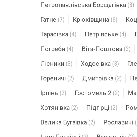
Петропавлівська Борщагівка
(8)
Гатне
(7)
Крюківщина
(6)
Коц
Тарасівка
(4)
Петрівське
(4)
Погреби
(4)
Віта-Поштова
(3)
Лісники
(3)
Ходосівка
(3)
Гле
Гореничі
(2)
Дмитрівка
(2)
П
Ірпінь
(2)
Гостомель 2
(2)
Ма
Хотянівка
(2)
Підгірці
(2)
Ром
Велика Бугаївка
(2)
Рославичі