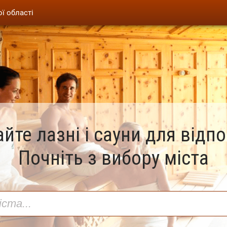
ої області
йте лазні і сауни для відп
Почніть з вибору міста