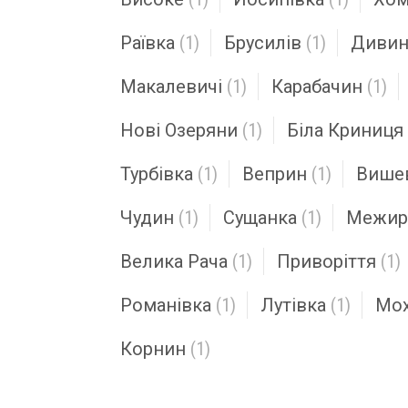
Раївка
(1)
Брусилів
(1)
Диви
Макалевичі
(1)
Карабачин
(1)
Нові Озеряни
(1)
Біла Криниця
Турбівка
(1)
Веприн
(1)
Више
Чудин
(1)
Сущанка
(1)
Межир
Велика Рача
(1)
Приворіття
(1)
Романівка
(1)
Лутівка
(1)
Мох
Корнин
(1)