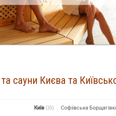
і та сауни Києва та Київсько
Знайдено
Київ
(35)
Софіївська Борщагівк
иту, не знайдено. Спробуйте ввести інше місто