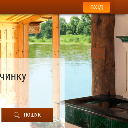
ВХІД
очинку
ПОШУК