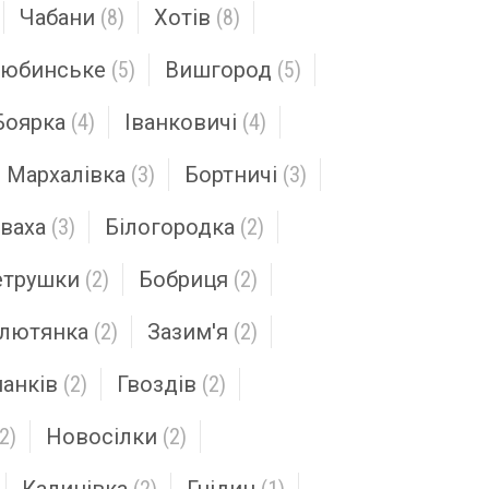
Чабани
(8)
Хотів
(8)
юбинське
(5)
Вишгород
(5)
Боярка
(4)
Іванковичі
(4)
Мархалівка
(3)
Бортничі
(3)
ваха
(3)
Білогородка
(2)
етрушки
(2)
Бобриця
(2)
лютянка
(2)
Зазим'я
(2)
анків
(2)
Гвоздів
(2)
(2)
Новосілки
(2)