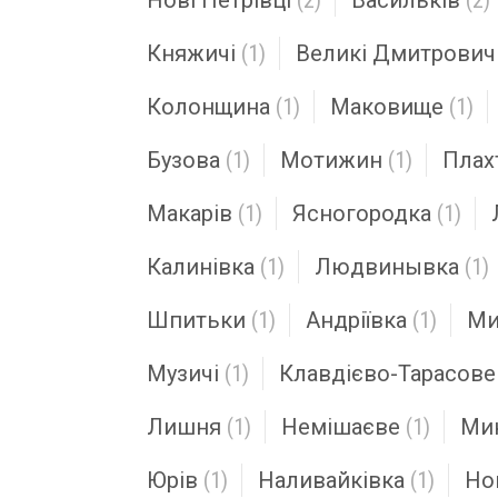
Нові Петрівці
(2)
Васильків
(2)
Княжичі
(1)
Великі Дмитрович
Колонщина
(1)
Маковище
(1)
Бузова
(1)
Мотижин
(1)
Плах
Макарів
(1)
Ясногородка
(1)
Калинівка
(1)
Людвинывка
(1)
Шпитьки
(1)
Андріївка
(1)
Ми
Музичі
(1)
Клавдієво-Тарасове
Лишня
(1)
Немішаєве
(1)
Мик
Юрів
(1)
Наливайківка
(1)
Но