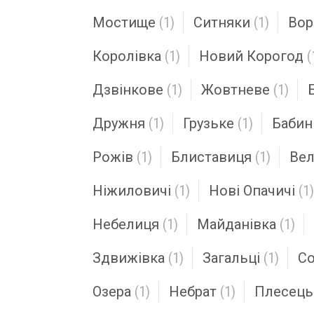
Мостище
(1)
Ситняки
(1)
Вор
Королівка
(1)
Новий Корогод
(
Дзвінкове
(1)
Жовтневе
(1)
Дружня
(1)
Грузьке
(1)
Бабин
Рожів
(1)
Блиставиця
(1)
Вел
Ніжиловичі
(1)
Нові Опачичі
(1)
Небелиця
(1)
Майданівка
(1)
Здвижівка
(1)
Загальці
(1)
Со
Озера
(1)
Небрат
(1)
Плесець