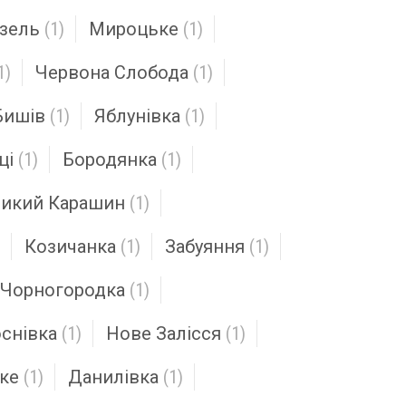
зель
(1)
Мироцьке
(1)
1)
Червона Слобода
(1)
Бишів
(1)
Яблунівка
(1)
ці
(1)
Бородянка
(1)
икий Карашин
(1)
Козичанка
(1)
Забуяння
(1)
Чорногородка
(1)
снівка
(1)
Нове Залісся
(1)
ке
(1)
Данилівка
(1)