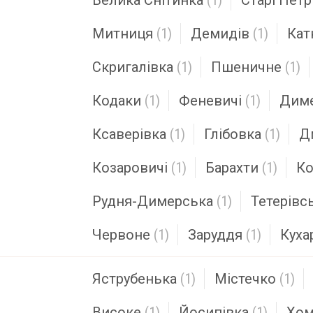
Велика Снітинка
(1)
Старі Петр
Митниця
(1)
Демидів
(1)
Кат
Скригалівка
(1)
Пшеничне
(1)
Кодаки
(1)
Феневичі
(1)
Дим
Ксаверівка
(1)
Глібовка
(1)
Д
Козаровичі
(1)
Барахти
(1)
Ко
Рудня-Димерська
(1)
Тетерівс
Червоне
(1)
Заруддя
(1)
Куха
Яструбенька
(1)
Містечко
(1)
Високе
(1)
Йосипівка
(1)
Хом