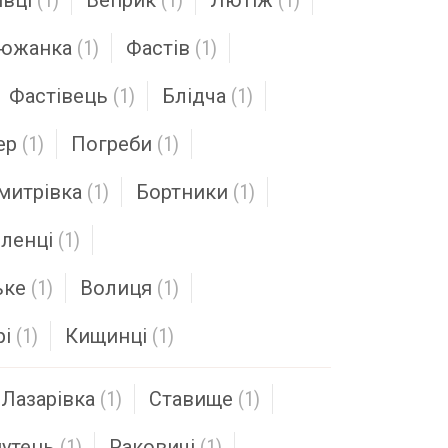
івці
(1)
Веприк
(1)
Лютіж
(1)
южанка
(1)
Фастів
(1)
Фастівець
(1)
Блідча
(1)
ер
(1)
Погреби
(1)
митрівка
(1)
Бортники
(1)
ленці
(1)
ьке
(1)
Волиця
(1)
рі
(1)
Кищинці
(1)
Лазарівка
(1)
Ставище
(1)
утець
(1)
Раковичі
(1)