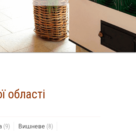
ї області
а
(9)
Вишневе
(8)