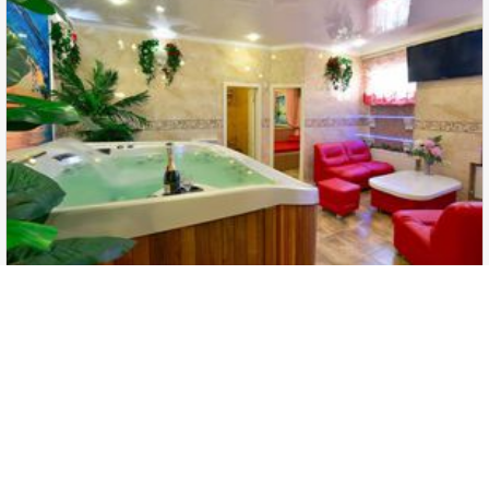
Просмотров телефона на Сайте-визитке за 30 дней:
0
Просмотров телефона на Сайте-визитке за 365 дней:
85
Просмотров телефона в каталоге за сегодня:
0
Просмотров телефона в каталоге за 30 дней:
0
Просмотров телефона в каталоге за 365 дней:
23
Нажатий кнопки "Перезвоните мне" за сегодня:
0
Нажатий кнопки "Перезвоните мне" за 30 дней:
0
Нажатий кнопки "Перезвоните мне" за 365 дней:
3
Сауна на Азербайджанской
Нажатий кнопки "Заявки на бронирование" за сегодня:
0
от от 700 до 1000 грн. за один час. Минимальный заказ 2 часа
Нажатий кнопки "Заявки на бронирование" за 30 дней:
0
Нажатий кнопки "Заявки на бронирование" за 365 дней:
0
ВОЙТИ В "КАБИНЕТ СОБСТВЕННИКА"