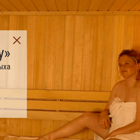
у»
ыха