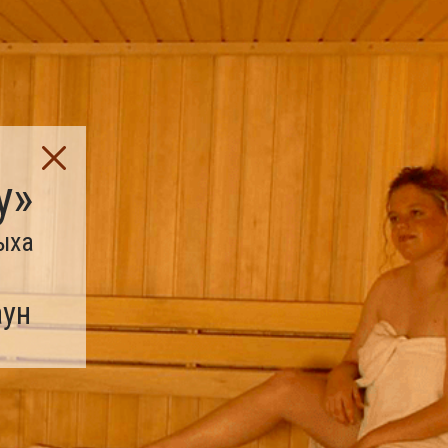
у»
ыха
аун