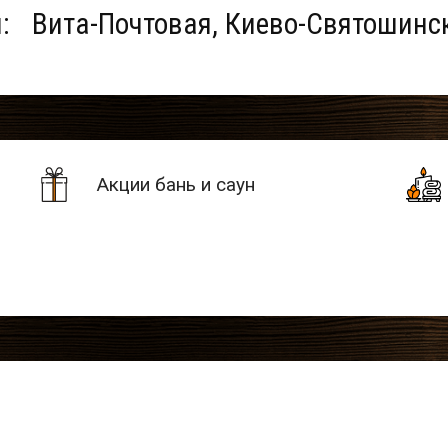
:
Вита-Почтовая, Киево-Святошинск
Акции бань и саун
н:
0