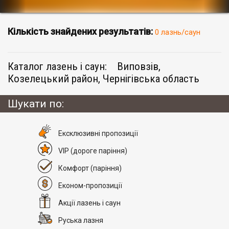
Кількість знайдених результатів:
0 лазнь/саун
Каталог лазень і саун:
Виповзів,
Козелецький район, Чернігівська область
Шукати по:
Eксклюзивні пропозиції
VIP
(дороге паріння)
Комфорт
(паріння)
Економ-пропозиції
Акції лазень і саун
Руська лазня