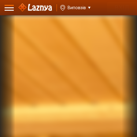
ВХІД
Виповзів