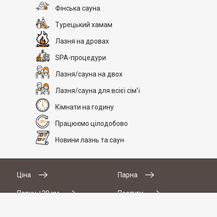
Фінська сауна
Турецький хамам
Лазня на дровах
SPA-процедури
Лазня/сауна на двох
Лазня/сауна для всієї сім'ї
Кімнати на годину
Працюємо цілодобово
Новини лазнь та саун
Ціна
Парна
# 2
Поруч +30 км
Послуги
SAN SPA (Сан СПА)
Водні процедури
Місткість