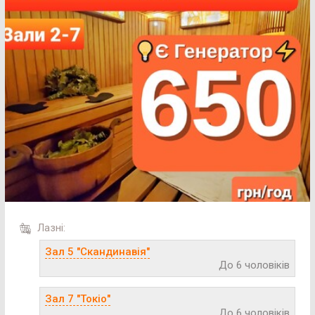
Лазні:
Зал 5 "Скандинавія"
До 6 чоловіків
Зал 7 "Токіо"
До 6 чоловіків