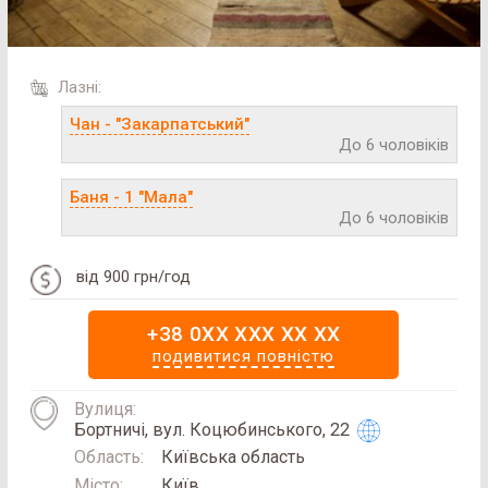
Лазні:
Чан - "Закарпатський"
До 6 чоловіків
Баня - 1 "Мала"
До 6 чоловіків
від 900 грн/год
+38 0XX XXX XX XX
подивитися повністю
Вулиця:
Бортничі, вул. Коцюбинського, 22
Область:
Київська область
Місто:
Київ