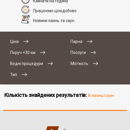
Кімнати на годину
Працюємо цілодобово
Новини лазнь та саун
Ціна
Парна
Поруч +30 км
Послуги
Водні процедури
Місткість
Тип
Кількість знайдених результатів:
8 лазнь/саун