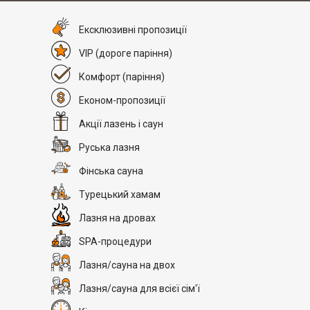
Eксклюзивні пропозиції
VIP
(дороге паріння)
Комфорт
(паріння)
Економ-пропозиції
Акції лазень і саун
Руська лазня
Фінська сауна
Турецький хамам
Лазня на дровах
SPA-процедури
Лазня/сауна на двох
Лазня/сауна для всієї сім'ї