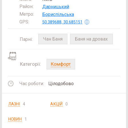
Район:
Дарницький
Метро:
Бориспільська
GPS:
50.389688, 30.685151
Чан Баня
Баня на дровах
Парні:
Комфорт
Категорії:
Час роботи:
Цілодобово
ЛАЗНІ
4
АКЦІЙ
0
НОВИН
1