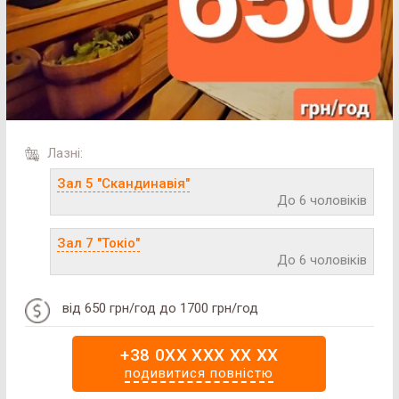
Лазні:
Зал 5 "Скандинавія"
До 6 чоловіків
Зал 7 "Токіо"
До 6 чоловіків
від 650 грн/год до 1700 грн/год
# 2
+38 0XX XXX XX XX
SAN SPA (Сан СПА)
подивитися повністю