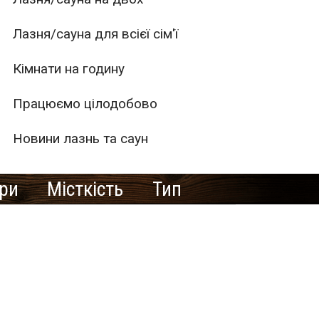
Лазня/сауна для всієї сім'ї
Кімнати на годину
Працюємо цілодобово
Новини лазнь та саун
ури
Місткість
Тип
1