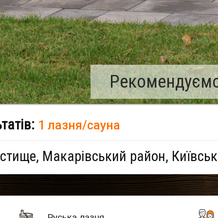
Рекомендуємо:
ьтатів:
1 лазня/сауна
стище, Макарівський район, Київськ
Руська лазня