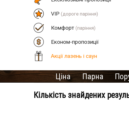
VIP
(дороге паріння)
Комфорт
(паріння)
Економ-пропозиції
Акції лазень і саун
Ціна
Парна
Пор
Кількість знайдених резул