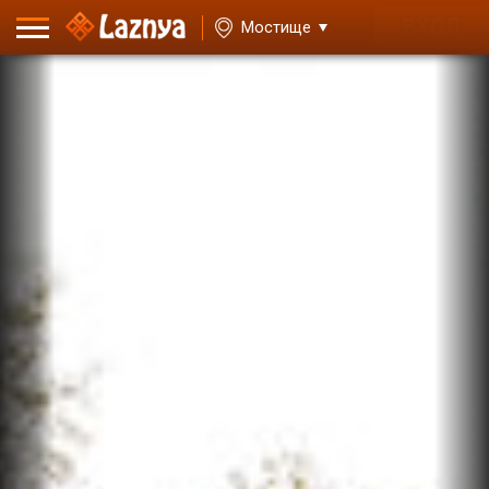
ВХОД
Мостище