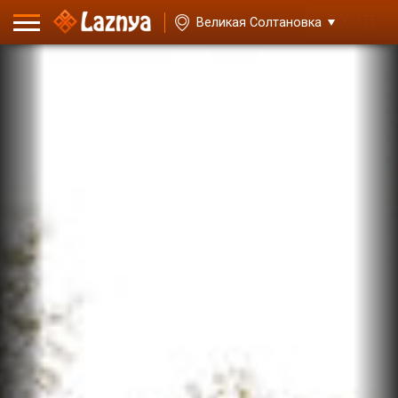
ВХОД
Великая Солтановка