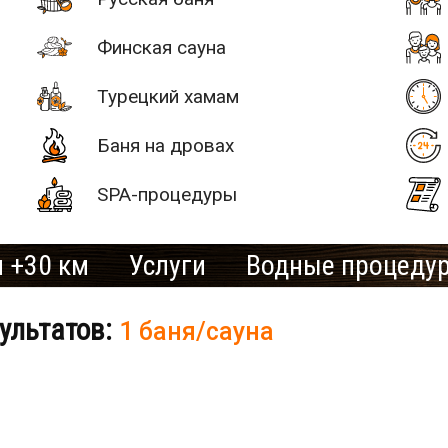
Финская сауна
Турецкий хамам
Баня на дровах
SPA-процедуры
 +30 км
Услуги
Водные процеду
ультатов:
1 баня/сауна
# 2
SAN SPA
(Сан СПА)