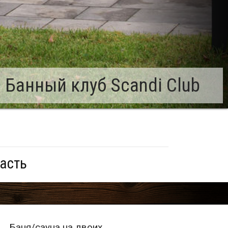
 Банный клуб Scandi Club
асть
Баня/сауна на двоих