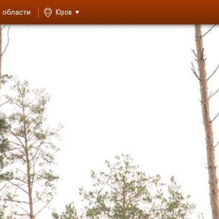
й области
Юров