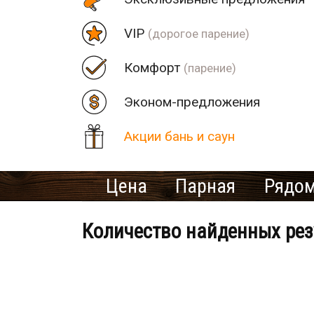
VIP
(дорогое парение)
Комфорт
(парение)
Эконом-предложения
Акции бань и саун
Цена
Парная
Рядом
Количество найденных рез