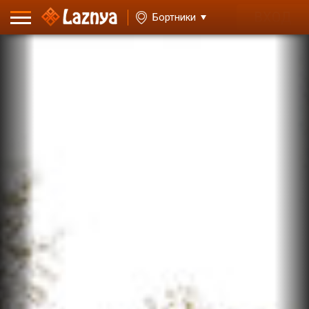
ВХОД
Бортники