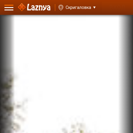
ВХОД
Скригаловка