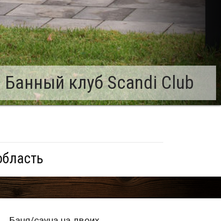
 Банный клуб Scandi Club
область
Баня/сауна на двоих