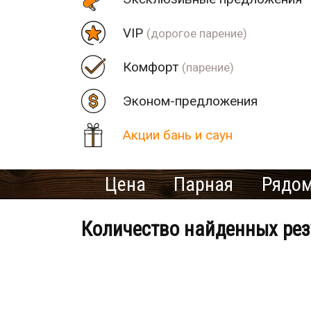
VIP
(дорогое парение)
Комфорт
(парение)
Эконом-предложения
Акции бань и саун
Цена
Парная
Рядом
Количество найденных рез