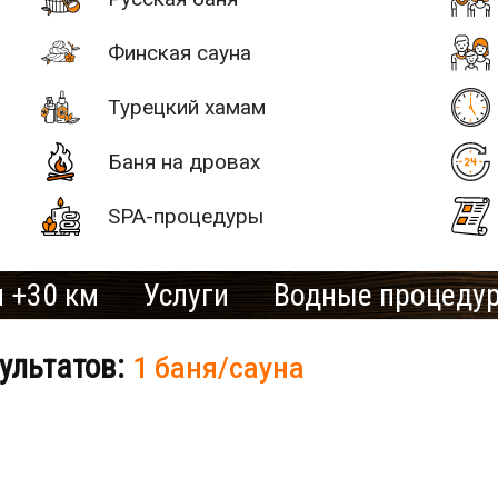
Финская сауна
Турецкий хамам
Баня на дровах
SPA-процедуры
 +30 км
Услуги
Водные процеду
ультатов:
1 баня/сауна
# 2
SAN SPA
(Сан СПА)