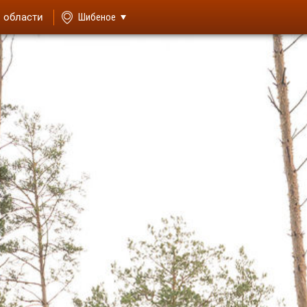
й области
Шибеное