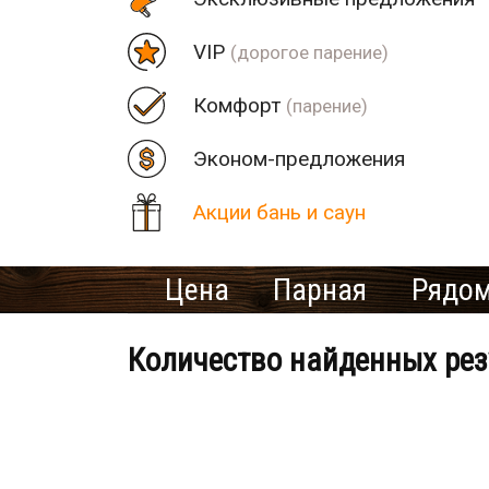
VIP
(дорогое парение)
Комфорт
(парение)
Эконом-предложения
Акции бань и саун
Цена
Парная
Рядом
Количество найденных рез