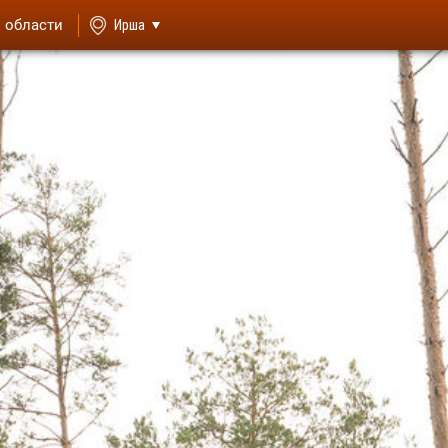
й области
Ирша