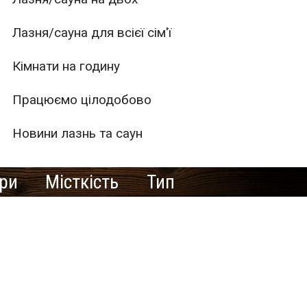
Лазня/сауна для всієї сім'ї
Кімнати на годину
Працюємо цілодобово
Новини лазнь та саун
ури
Місткість
Тип
1