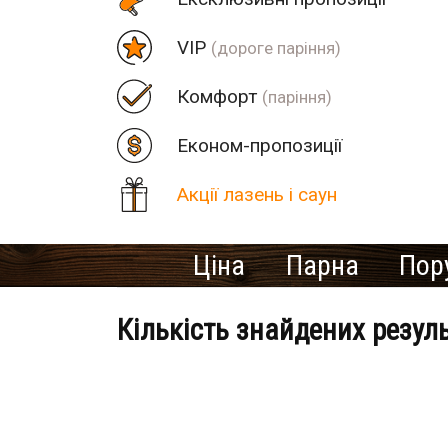
VIP
(дороге паріння)
Комфорт
(паріння)
Економ-пропозиції
Акції лазень і саун
Ціна
Парна
Пор
Кількість знайдених резул