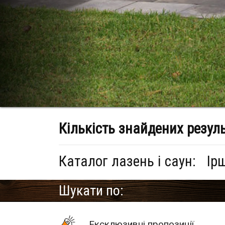
Кількість знайдених резул
Каталог лазень і саун:
Ір
Шукати по:
Eксклюзивні пропозиції