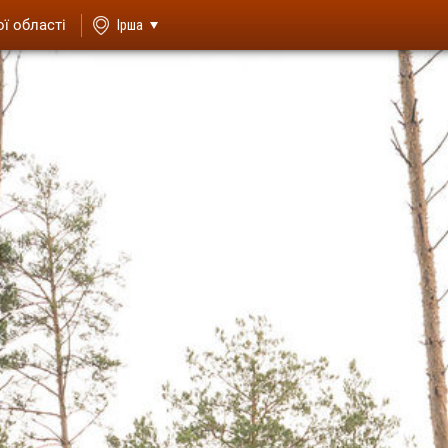
ої області
Ірша