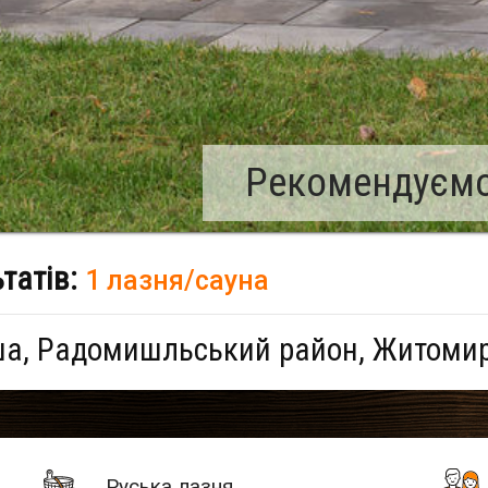
Рекомендуємо:
ьтатів:
1 лазня/сауна
ша, Радомишльський район, Житомир
Руська лазня