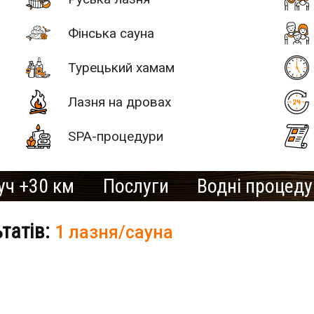
Фінська сауна
Турецький хамам
Лазня на дровах
SPA-процедури
уч +30 км
Послуги
Водні процед
ьтатів:
1 лазня/сауна
# 2
SAN SPA
(Сан СПА)