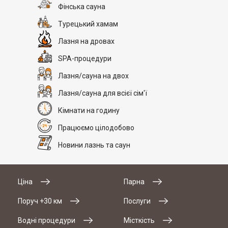
Фінська сауна
Турецький хамам
Лазня на дровах
SPA-процедури
Лазня/сауна на двох
Лазня/сауна для всієї сім'ї
Кімнати на годину
Працюємо цілодобово
Новини лазнь та саун
Ціна
Парна
Поруч +30 км
Послуги
Водні процедури
Місткість