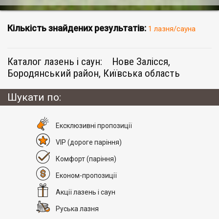
Кількість знайдених результатів:
1 лазня/сауна
Каталог лазень і саун:
Нове Залісся,
Бородянський район, Київська область
Шукати по:
Eксклюзивні пропозиції
VIP
(дороге паріння)
Комфорт
(паріння)
Економ-пропозиції
Акції лазень і саун
Руська лазня