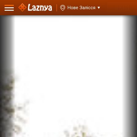
ВХІД
Нове Залісся