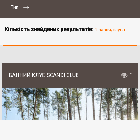
Тип
Кількість знайдених результатів:
1 лазня/сауна
1
БАННИЙ КЛУБ SCANDI CLUB
# 2
SAN SPA (Сан СПА)