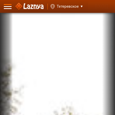
ВХОД
Тетеревское