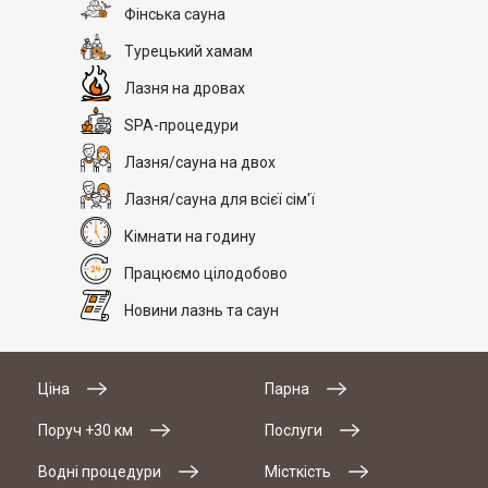
Фінська сауна
Турецький хамам
Лазня на дровах
SPA-процедури
Лазня/сауна на двох
Лазня/сауна для всієї сім'ї
Кімнати на годину
Працюємо цілодобово
Новини лазнь та саун
Ціна
Парна
Поруч +30 км
Послуги
Водні процедури
Місткість