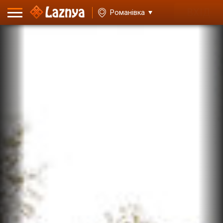
ВХІД
Романівка