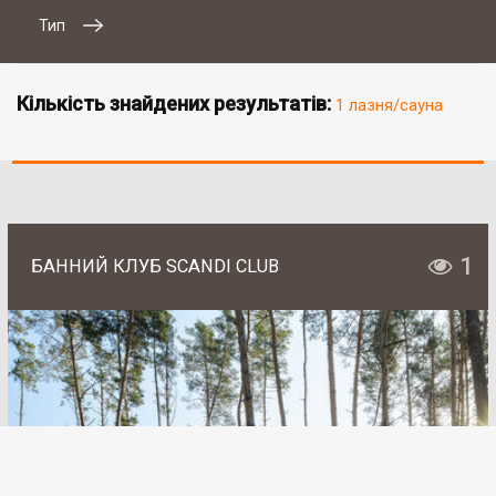
Тип
Кількість знайдених результатів:
1 лазня/сауна
1
БАННИЙ КЛУБ SCANDI CLUB
# 2
SAN SPA (Сан СПА)