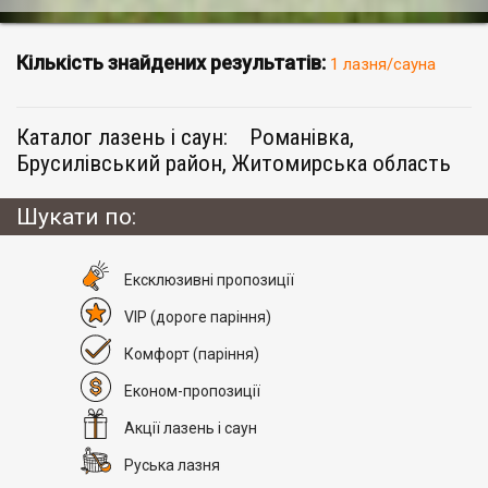
Кількість знайдених результатів:
1 лазня/сауна
Каталог лазень і саун:
Романівка,
Брусилівський район, Житомирська область
Шукати по:
Eксклюзивні пропозиції
VIP
(дороге паріння)
Комфорт
(паріння)
Економ-пропозиції
Акції лазень і саун
Руська лазня