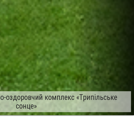
о-оздоровчий комплекс «Трипільське
сонце»