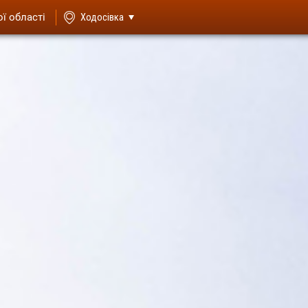
ої області
Ходосівка