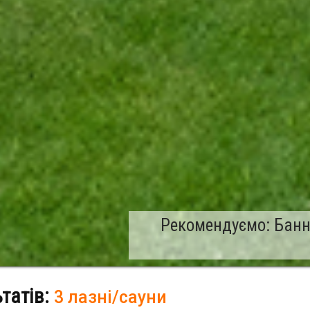
Рекомендуємо: Банн
ьтатів:
3 лазні/сауни