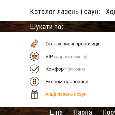
Каталог лазень і саун:
Хо
Шукати по:
Eксклюзивні пропозиції
VIP
(дороге паріння)
Комфорт
(паріння)
Економ-пропозиції
Акції лазень і саун
Ціна
Парна
Пор