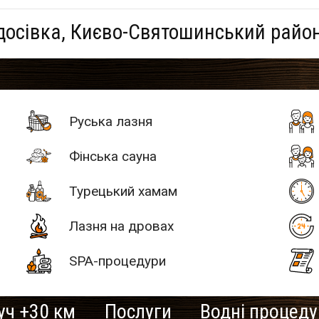
досівка, Києво-Святошинський район
Руська лазня
Фінська сауна
Турецький хамам
Лазня на дровах
SPA-процедури
уч +30 км
Послуги
Водні процед