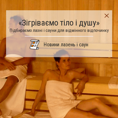
«Зігріваємо тіло і душу»
Підбираємо лазні і сауни для відмінного відпочинку
Новини лазень і саун