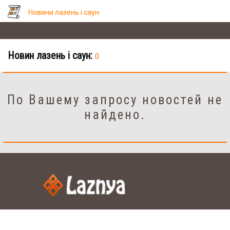
Новини лазень і саун
Новин лазень і саун:
0
По Вашему запросу новостей не
найдено.
Налаштування
рус.
укр.
Мова