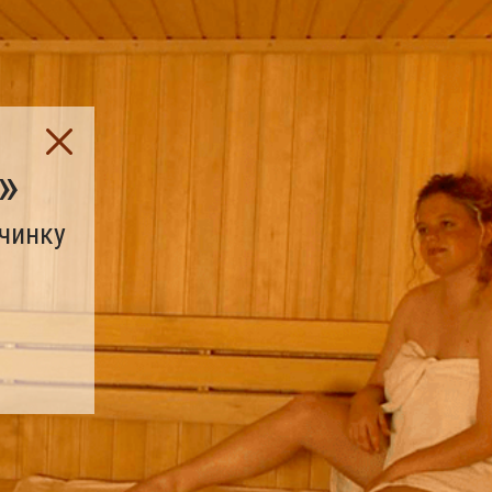
»
очинку