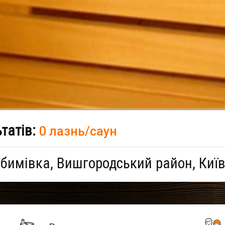
ьтатів:
0 лазнь/саун
бимівка, Вишгородський район, Київ