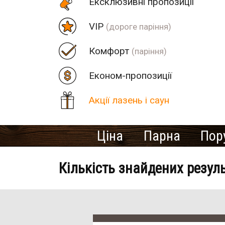
Eксклюзивні пропозиції
VIP
(дороге паріння)
Комфорт
(паріння)
Економ-пропозиції
Акції лазень і саун
Ціна
Парна
Пор
Кількість знайдених резул