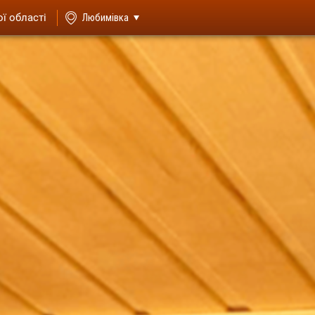
ої області
Любимівка