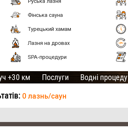
Руська лазня
Фінська сауна
Турецький хамам
Лазня на дровах
SPA-процедури
уч +30 км
Послуги
Водні процед
ьтатів:
0 лазнь/саун