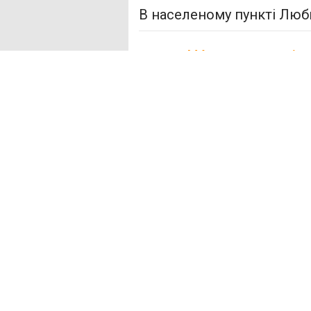
В населеному пункті Люби
Шукаєте міс
У нас немає пропозицій в
запропонувати в населен
Рудня-Димерська
+12 к
(1)
Катюжанка
+15 км (1)
Феневичі
+15 км (1)
Литвинівка
+21 км (1)
Демидів
+22 км (1)
Синяк
+26 км (1)
Шибене
+27 км (1)