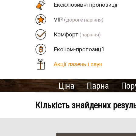
Eксклюзивні пропозиції
VIP
(дороге паріння)
Комфорт
(паріння)
Економ-пропозиції
Акції лазень і саун
Ціна
Парна
Пор
Кількість знайдених резул