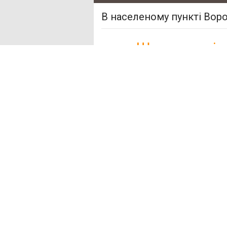
В населеному пункті Вороп
Шукаєте міс
У нас немає пропозицій в
запропонувати в населен
Новосілки
+17 км (2)
Глібовка
+20 км (1)
Лютіж
+21 км (1)
Зазим'я
+21 км (2)
Демидів
+23 км (1)
Вишгород
+24 км (5)
Калинівка
+26 км (1)