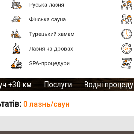
Руська лазня
Фінська сауна
Турецький хамам
Лазня на дровах
SPA-процедури
уч +30 км
Послуги
Водні процед
ьтатів:
0 лазнь/саун