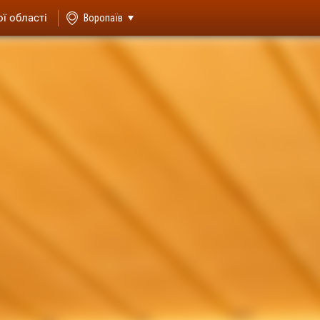
ої області
Воропаїв