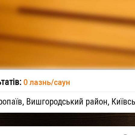
ьтатів:
0 лазнь/саун
ропаїв, Вишгородський район, Київс