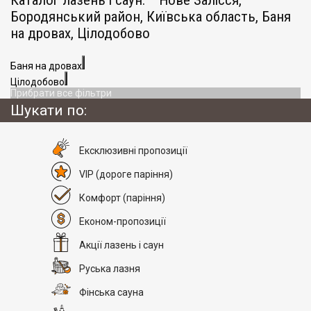
Каталог лазень і саун:
Нове Залісся,
Бородянський район, Київська область, Баня
на дровах, Цілодобово
Баня на дровах
Цілодобово
Прибрати все фільтри
Шукати по:
Eксклюзивні пропозиції
VIP
(дороге паріння)
Комфорт
(паріння)
Економ-пропозиції
Акції лазень і саун
Руська лазня
Фінська сауна