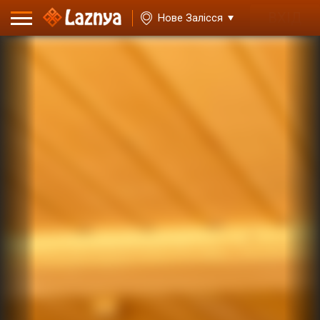
ВХІД
Нове Залісся