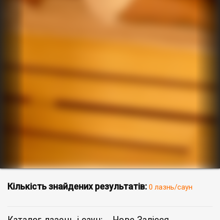
Кількість знайдених результатів:
0 лазнь/саун