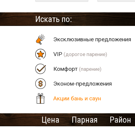
Искать по:
Эксклюзивные предложения
VIP
(дорогое парение)
Комфорт
(парение)
Эконом-предложения
Акции бань и саун
Цена
Парная
Район