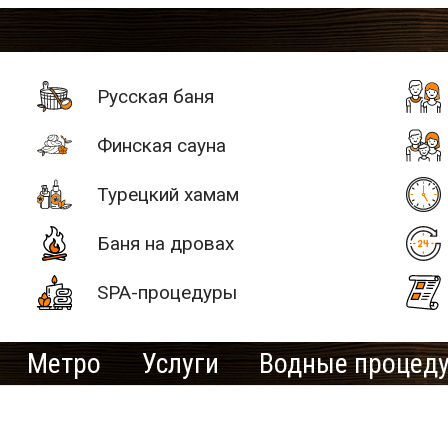
Русская баня
Финская сауна
Турецкий хамам
Баня на дровах
SPA-процедуры
Метро
Услуги
Водные процед
# 2
SAN SPA
ультатов:
1 баня/сауна