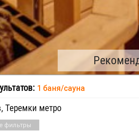
Рекоменд
ультатов:
1 баня/сауна
, Теремки метро
се фильтры