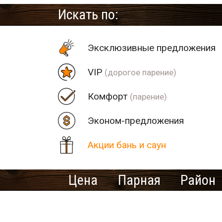
Искать по:
Эксклюзивные предложения
VIP
(дорогое парение)
Комфорт
(парение)
Эконом-предложения
Акции бань и саун
Цена
Парная
Район
Количество найденных рез