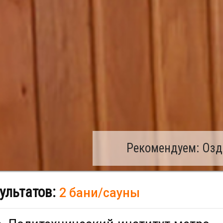
Рекомендуем: Озд
ультатов:
2 бани/сауны