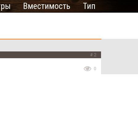
уры
Вместимость
Тип
2
0
рое название Генерала Тупикова