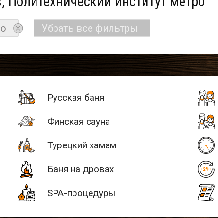
, Политехнический институт метро
ро
Убрать все фильтры
Русская баня
Финская сауна
Турецкий хамам
Баня на дровах
SPA-процедуры