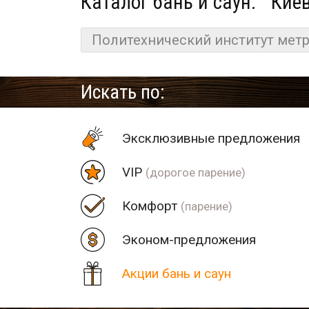
Каталог бань и саун:
Киев
Политехнический институт мет
Искать по:
Эксклюзивные предложения
VIP
(дорогое парение)
Комфорт
(парение)
Эконом-предложения
Акции бань и саун