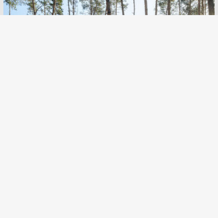
# 2
SAN SPA (Сан СПА)
250 грн/час, минимум 2 часа
Улица:
ул. Богдана Гаврилишина
12/16, вход со двора
Парные:
Финская сауна,
Инфракрасная сауна, Криосауна,
Турецкая баня
Залы
0
Акции
0
новости
0
отзывы
0
0
ПОДРОБНЕЕ
»
Залы:
Баня Стокгольм
До 6 человек
Баня Копенгаген