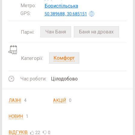
Метро:
Бориспільська
GPS:
50.389688, 30.685151
Чан Баня
Баня на дровах
Парні:
Комфорт
Категорії:
Час роботи:
Цілодобово
ЛАЗНІ
4
АКЦІЙ
0
НОВИН
1
ВІДГУКІВ
22
0