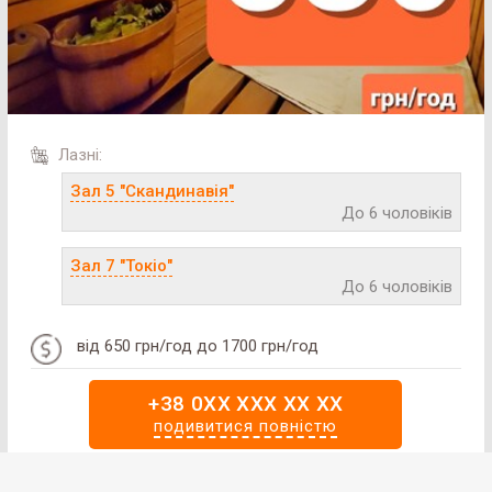
Лазні:
Зал 5 "Скандинавія"
До 6 чоловіків
Зал 7 "Токіо"
До 6 чоловіків
від 650 грн/год до 1700 грн/год
# 2
SAN SPA (Сан СПА)
+38 0XX XXX XX XX
подивитися повністю
250 грн/час, минимум 2 часа
! Є Генератор ! Дозвольте собі абсолютний відпочинок
Улица:
ул. Богдана Гаврилишина