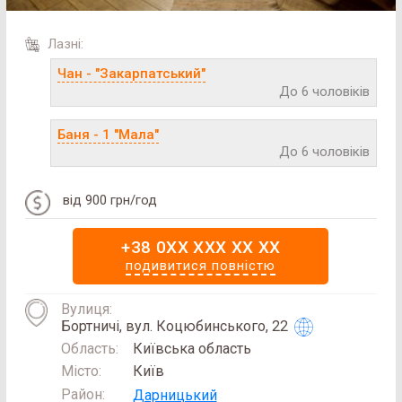
Лазні:
Чан - "Закарпатський"
До 6 чоловіків
Баня - 1 "Мала"
До 6 чоловіків
від 900 грн/год
+38 0XX XXX XX XX
подивитися повністю
Вулиця:
Бортничі, вул. Коцюбинського, 22
Область:
Київська область
Місто:
Київ
Район:
Дарницький