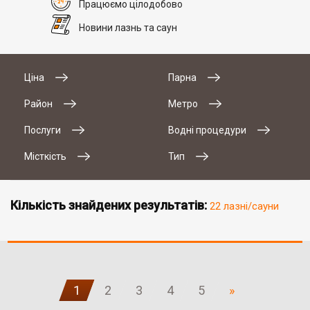
Працюємо цілодобово
Новини лазнь та саун
Ціна
Парна
Район
Метро
Послуги
Водні процедури
Місткість
Тип
Кількість знайдених результатів:
22 лазні/сауни
1
2
3
4
5
»